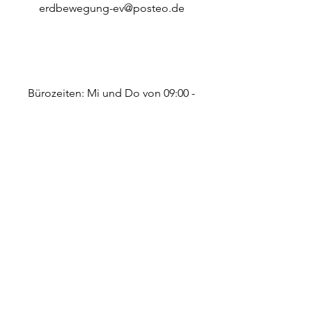
erdbewegung-ev@posteo.de
Bürozeiten: Mi und Do von 09:00 -
12:00 Uhr
Wir sind viel draußen, arbeiten im
Garten und auf dem Gelände und
decken die vielen verschiedenen
Arbeitsbereiche ab. Bei erhöhtem
Aufkommen an Anfragen kann es
etwas dauern, bis eine Antwort
kommt. Danke für eure Geduld!