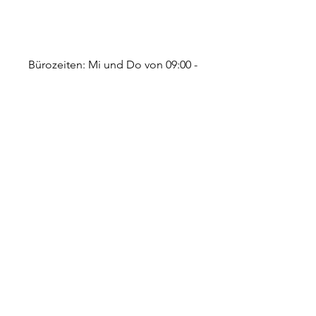
Bürozeiten: Mi und Do von 09:00 -
12:00 Uhr
Wir sind viel draußen, arbeiten im
Garten und auf dem Gelände und
decken die vielen verschiedenen
Arbeitsbereiche ab. Bei erhöhtem
Aufkommen an Anfragen kann es
etwas dauern, bis eine Antwort
kommt. Danke für eure Geduld!