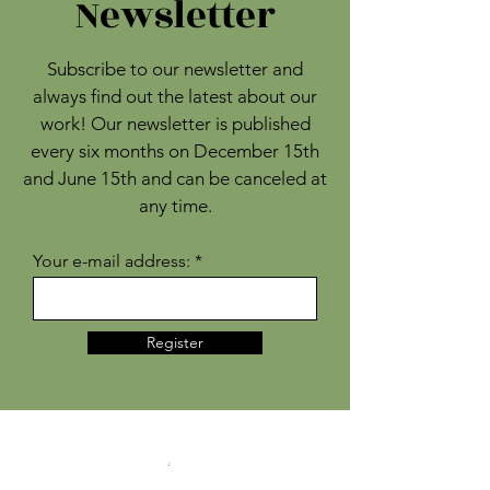
Newsletter
Subscribe to our newsletter and
always find out the latest about our
work! Our newsletter is published
every six months on December 15th
and June 15th and can be canceled at
any time.
Your e-mail address:
Register