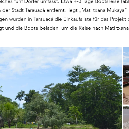
ches fünf Dörfer umfasst. Etwa +-3 Tage Bootsreise (abh
n der Stadt Tarauacá entfernt, liegt „Mati txana Mukaya“ al
gen wurden in Tarauacá die Einkaufsliste für das Projekt
t und die Boote beladen, um die Reise nach Mati txana