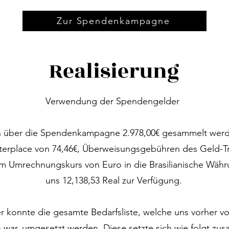
chland, wo im Austausch mit Freund*innen und seiner Pa
Zur Spendenkampagne
in zu gründen, um nicht nur dieses Projekt umzusetzen
aus an einem Wandel unserer Gesellschaft aktiv mitzuwir
Realisierung
Verwendung der Spendengelder 

 über die Spendenkampagne 2.978,00€ gesammelt werde
terplace von 74,46€, Überweisungsgebühren des Geld-Tra
m Umrechnungskurs von Euro in die Brasilianische Währu
uns 12,138,53 Real zur Verfügung.

r konnte die gesamte Bedarfsliste, welche uns vorher v
war, umgesetzt werden. Diese setzte sich wie folgt zus