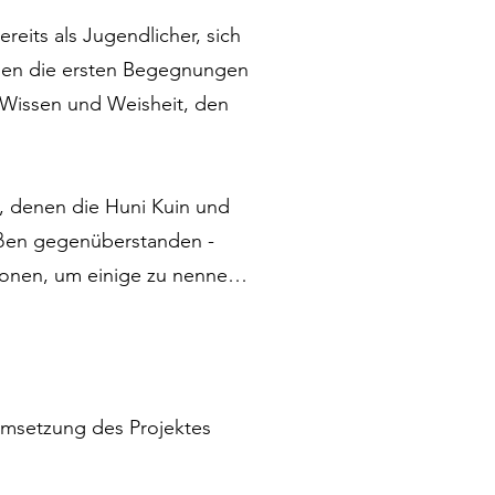
its als Jugendlicher, sich 
den die ersten Begegnungen 
 Wissen und Weisheit, den 
 denen die Huni Kuin und 
ßen gegenüberstanden - 
onen, um einige zu nennen. 
bei der Überwindung dieser 
uni Kuin. In dem Dorf, in 
msetzung des Projektes 
cacique (Häuptling) die 
en brachten ihn in den 