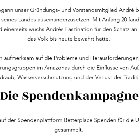
begann unser Gründungs- und Vorstandsmitglied André bere
g seines Landes auseinanderzusetzen. Mit Anfang 20 fan
d einerseits wuchs Andrés Faszination für den Schatz an
das Volk bis heute bewahrt hatte. 

ch aufmerksam auf die Probleme und Herausforderungen,
erungsgruppen im Amazonas durch die Einflüsse von Au
draub, Wasserverschmutzung und der Verlust der Traditi
and ein erster, noch unkonkreter Wunsch, die Huni Kuin 
Die Spendenkampagne
Herausforderungen zu unterstützen. 

André eine Zeit in dem Dorf Mati txana Mukaya bei den H
auf der Spendenplattform Betterplace Spenden für die U
te Menschen leben erhielt er bei seinem Aufenthalt vom 
gesammelt.
g für den Bau einer Shubuã. Seine Reisen und Beziehung