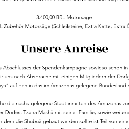
3.400,00 BRL Motorsäge

L Zubehör Motorsäge (Schleifsteine, Extra Kette, Extra Öl,
und Zubehör (Schaufeln, Rechen, Sägen, Macheten, Ham
Unsere Anreise
Muttern, …)

800,00 BRL Töpfe

143,80 BRL Fischerzubehör

s Abschlusses der Spendenkampagne sowieso schon in S
3450,00 BRL Benzin
ir uns nach Absprache mit einigen Mitgliedern der Dorfg
ya“ auf den in das im Amazonas gelegene Bundesland A
che die nächstgelegene Stadt inmitten des Amazonas zum 
Dorfes, Txana Mashã mit seiner Familie, sowie weitere 
n dem die Shubuã gebaut werden sollte ist Teil von ein