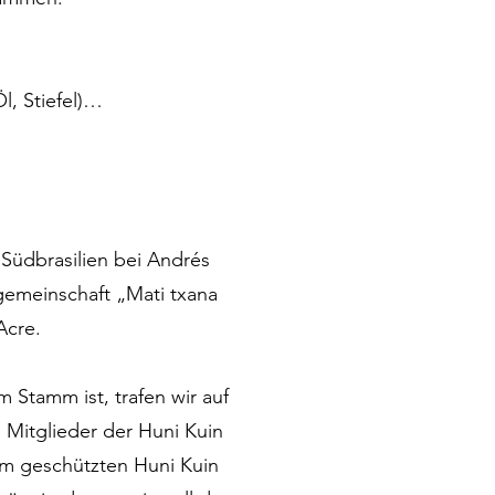
 Stiefel)

mer, Nägel, Schrauben, 
üdbrasilien bei Andrés 
emeinschaft „Mati txana 
cre.

Stamm ist, trafen wir auf 
Mitglieder der Huni Kuin 
em geschützten Huni Kuin 