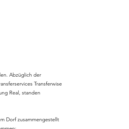
rtnerin die Idee entstand, 
, sondern um auch darüber 
ken.
n. Abzüglich der 
nsferservices Transferwise 
ng Real, standen 
om Dorf zusammengestellt 
ammen:
