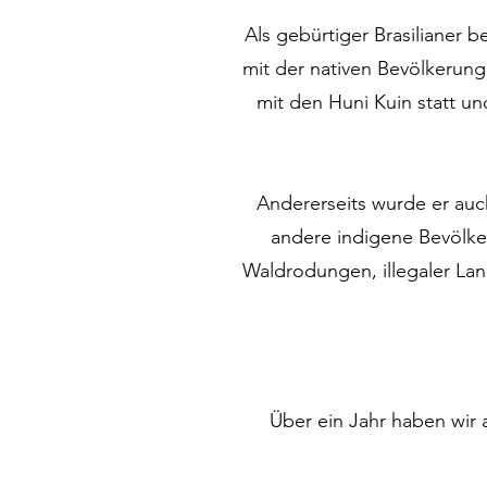
Als gebürtiger Brasilianer 
mit der nativen Bevölkerun
mit den Huni Kuin statt un
Andererseits wurde er au
andere indigene Bevölk
Waldrodungen, illegaler Lan
Schon in dieser Zeit entst
Im August 2016 verbrachte 
Über ein Jahr haben wir 
dem ca. 100 junge und al
Anfrage um Unterstützun