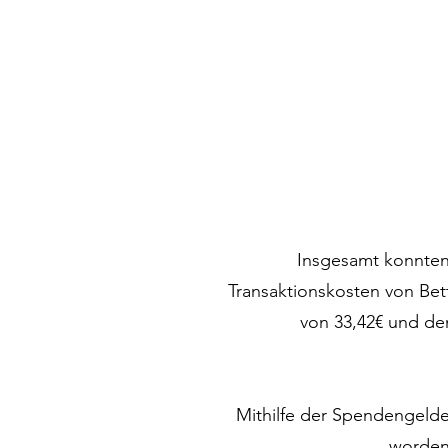
folgenden Jahren nach Deuts
einen gemeinnützigen Vere
hin
Insgesamt konnten
Transaktionskosten von Bet
von 33,42€ und de
Mithilfe der Spendengelde
worden 