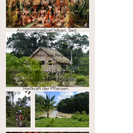
Volksgruppe, die in
Dorfgemeinschaften im
brasilianischen und peruanischen
Amazonasgebiet leben. Seit
Hunderten von Generationen nennen
sie den Amazonas ihre Heimat. Als
Bewohner*innen des Regenwaldes
sind sie Hüter*innen eines tief
verwurzelten Wissens über ein Leben
im Einklang mit der Natur und die
Heilkraft der Pflanzen.