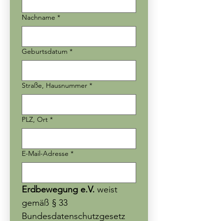
Nachname
*
Geburtsdatum
*
Straße, Hausnummer
*
PLZ, Ort
*
E-Mail-Adresse
*
Erdbewegung e.V.
 weist 
gemäß § 33 
Bundesdatenschutzgesetz 