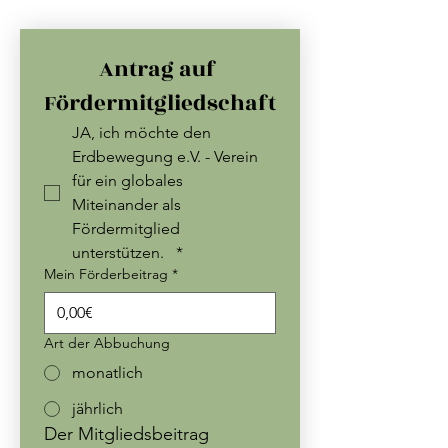
Antrag auf 
Fördermitgliedschaft
JA, ich möchte den 
Erdbewegung e.V. - Verein 
für ein globales 
Miteinander als 
Fördermitglied 
unterstützen.  
*
Mein Förderbeitrag
*
Art der Abbuchung
monatlich
jährlich
Der Mitgliedsbeitrag 