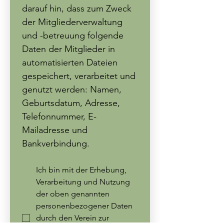
darauf hin, dass zum Zweck 
der Mitgliederverwaltung 
und -betreuung folgende 
Daten der Mitglieder in 
automatisierten Dateien 
gespeichert, verarbeitet und 
genutzt werden: Namen, 
Geburtsdatum, Adresse, 
Telefonnummer, E-
Mailadresse und 
Bankverbindung.
Ich bin mit der Erhebung, 
Verarbeitung und Nutzung 
der oben genannten 
personenbezogener Daten 
durch den Verein zur 