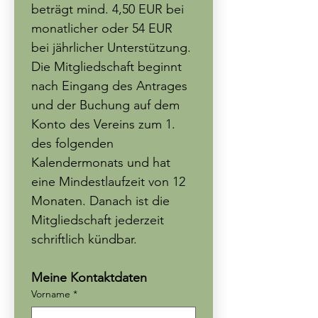
beträgt mind. 4,50 EUR bei 
monatlicher oder 54 EUR 
bei jährlicher Unterstützung. 
Die Mitgliedschaft beginnt 
nach Eingang des Antrages 
und der Buchung auf dem 
Konto des Vereins zum 1. 
des folgenden 
Kalendermonats und hat 
eine Mindestlaufzeit von 12 
Monaten. Danach ist die 
Mitgliedschaft jederzeit 
schriftlich kündbar. 
Meine Kontaktdaten
Vorname
*